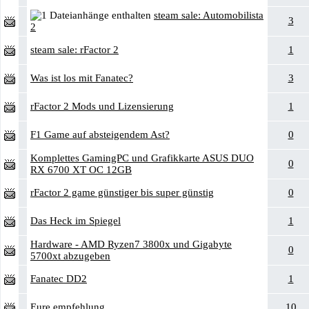
steam sale: Automobilista
3
2
steam sale: rFactor 2
1
Was ist los mit Fanatec?
3
rFactor 2 Mods und Lizensierung
1
F1 Game auf absteigendem Ast?
0
Komplettes GamingPC und Grafikkarte ASUS DUO
0
RX 6700 XT OC 12GB
rFactor 2 game günstiger bis super günstig
0
Das Heck im Spiegel
1
Hardware - AMD Ryzen7 3800x und Gigabyte
0
5700xt abzugeben
Fanatec DD2
1
Eure empfehlung
10