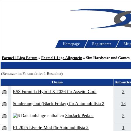
Homepage
Registrieren
Mitg
Formel1-Liga Forum
»
Formel1-Liga Allgemein
» Sim Hardware und Games
(Benutzer im Forum aktiv: 1 Besucher)
Thema
Antworte
RSS Formula Hybrid X 2026 für Assetto Cora
2
Sonderangebot (Black Friday) für Automobilista 2
13
SimJack Pedale
5
F1 2025 Liverie-Mod für Automobilista 2
1