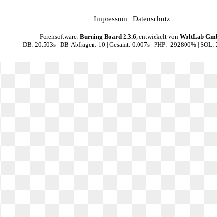
Impressum
|
Datenschutz
Forensoftware:
Burning Board 2.3.6
, entwickelt von
WoltLab Gm
DB: 20.503s | DB-Abfragen: 10 | Gesamt: 0.007s | PHP: -292800% | SQL