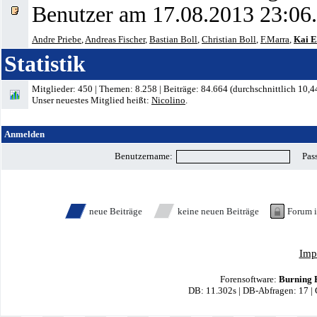
Benutzer am 17.08.2013
23:06
.
Andre Priebe
,
Andreas Fischer
,
Bastian Boll
,
Christian Boll
,
F.Marra
,
Kai E
Statistik
Mitglieder: 450 | Themen: 8.258 | Beiträge: 84.664 (durchschnittlich 10,4
Unser neuestes Mitglied heißt:
Nicolino
.
Anmelden
Benutzername:
Pas
neue Beiträge
keine neuen Beiträge
Forum 
Imp
Forensoftware:
Burning 
DB: 11.302s | DB-Abfragen: 17 |