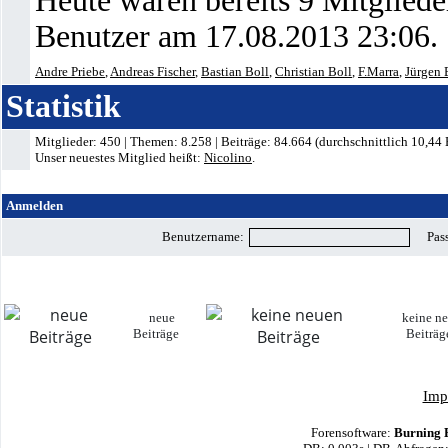
Heute waren bereits 9 Mitglied
Benutzer am 17.08.2013
23:06
.
Andre Priebe
,
Andreas Fischer
,
Bastian Boll
,
Christian Boll
,
F.Marra
,
Jürgen 
Statistik
Mitglieder: 450 | Themen: 8.258 | Beiträge: 84.664 (durchschnittlich 10,44 
Unser neuestes Mitglied heißt:
Nicolino
.
Anmelden
Benutzername:
Pas
neue
keine n
Beiträge
Beitr
Imp
Forensoftware:
Burning 