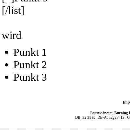
[/list]
wird
Punkt 1
Punkt 2
Punkt 3
Imp
Forensoftware:
Burning 
DB: 32.398s | DB-Abfragen: 13 | 