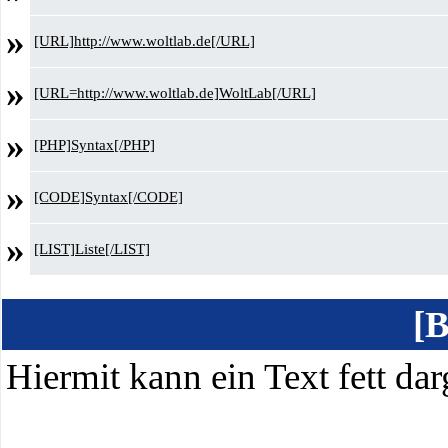
»
[URL]http://www.woltlab.de[/URL]
»
[URL=http://www.woltlab.de]WoltLab[/URL]
»
[PHP]Syntax[/PHP]
»
[CODE]Syntax[/CODE]
»
[LIST]Liste[/LIST]
[B
Hiermit kann ein Text fett dar