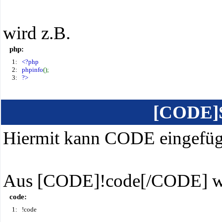
wird z.B.
php:
1:
<?php
2:
phpinfo
();
3:
?>
[CODE]
Hiermit kann CODE eingefüg
Aus [CODE]!code[/CODE] wi
code:
1:
!code