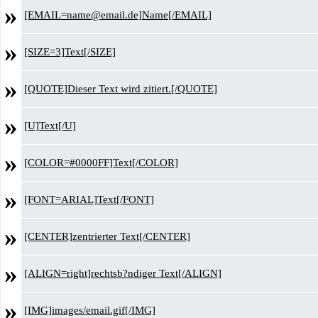
»
[EMAIL=name@email.de]Name[/EMAIL]
»
[SIZE=3]Text[/SIZE]
»
[QUOTE]Dieser Text wird zitiert.[/QUOTE]
»
[U]Text[/U]
»
[COLOR=#0000FF]Text[/COLOR]
»
[FONT=ARIAL]Text[/FONT]
»
[CENTER]zentrierter Text[/CENTER]
»
[ALIGN=right]rechtsb?ndiger Text[/ALIGN]
»
[IMG]images/email.gif[/IMG]