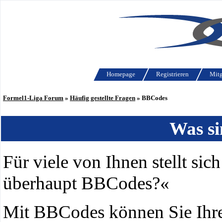
Homepage
Registrieren
Mitg
Formel1-Liga Forum
»
Häufig gestellte Fragen
» BBCodes
Was s
Für viele von Ihnen stellt sic
überhaupt BBCodes?«
Mit BBCodes können Sie Ihr