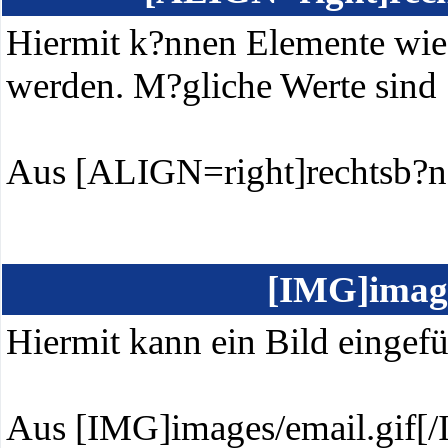
Hiermit k?nnen Elemente wie 
werden. M?gliche Werte sind "r
Aus [ALIGN=right]rechtsb?n
[IMG]image
Hiermit kann ein Bild eingef
Aus [IMG]images/email.gif[