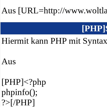
Aus [URL=http://www.woltl
[PHP]
Hiermit kann PHP mit Syntax
Aus
[PHP]<?php
phpinfo();
?>[/PHP]