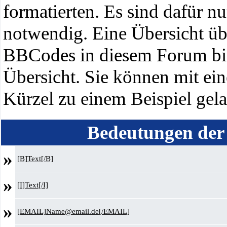
formatierten. Es sind dafür nu
notwendig. Eine Übersicht üb
BBCodes in diesem Forum biet
Übersicht. Sie können mit ei
Kürzel zu einem Beispiel gel
Bedeutungen der
»
[B]Text[/B]
»
[I]Text[/I]
»
[EMAIL]Name@email.de[/EMAIL]