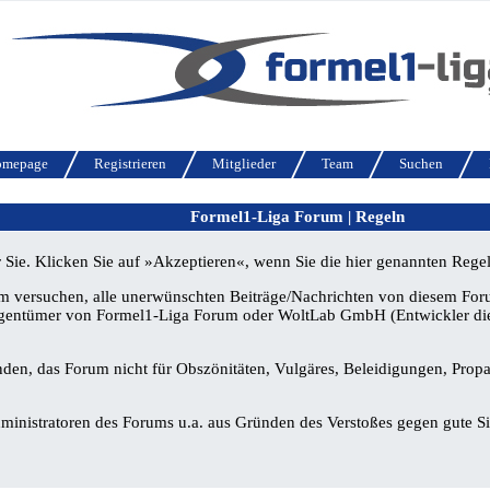
omepage
Registrieren
Mitglieder
Team
Suchen
Formel1-Liga Forum | Regeln
ür Sie. Klicken Sie auf »Akzeptieren«, wenn Sie die hier genannten Reg
ersuchen, alle unerwünschten Beiträge/Nachrichten von diesem Forum f
igentümer von Formel1-Liga Forum oder WoltLab GmbH (Entwickler diese
nden, das Forum nicht für Obszönitäten, Vulgäres, Beleidigungen, Propa
nistratoren des Forums u.a. aus Gründen des Verstoßes gegen gute Sit