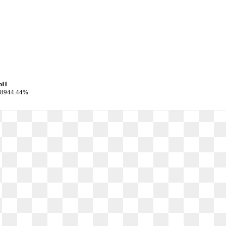
bH
 38944.44%