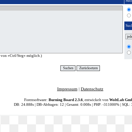
Suc
Suc
 von »Ctrl/Strg« möglich.)
Impressum
|
Datenschutz
Forensoftware:
Burning Board 2.3.6
, entwickelt von
WoltLab Gm
DB: 24.888s | DB-Abfragen: 12 | Gesamt: 0.008s | PHP: -311000% | SQL