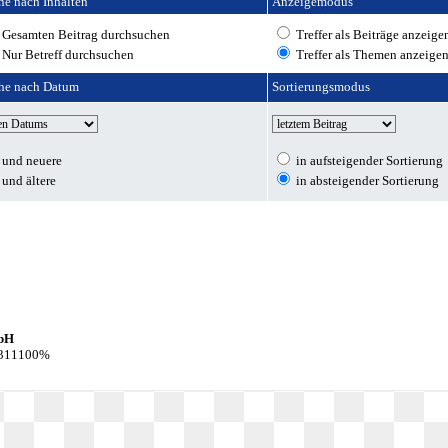
he nach Inhalten
Anzeigemodus
Gesamten Beitrag durchsuchen
Treffer als Beiträge anzeige
Nur Betreff durchsuchen
Treffer als Themen anzeige
he nach Datum
Sortierungsmodus
und neuere
in aufsteigender Sortierung
und ältere
in absteigender Sortierung
bH
: 311100%