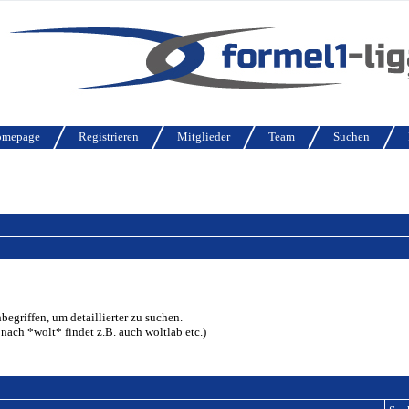
omepage
Registrieren
Mitglieder
Team
Suchen
griffen, um detaillierter zu suchen.
nach *wolt* findet z.B. auch woltlab etc.)