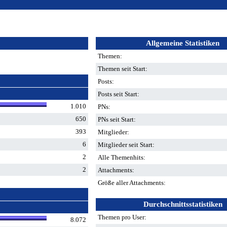
Allgemeine Statistiken
Themen:
Themen seit Start:
Posts:
Posts seit Start:
1.010
PNs:
650
PNs seit Start:
393
Mitglieder:
6
Mitglieder seit Start:
2
Alle Themenhits:
2
Attachments:
Größe aller Attachments:
Durchschnittsstatistiken
Themen pro User:
8.072