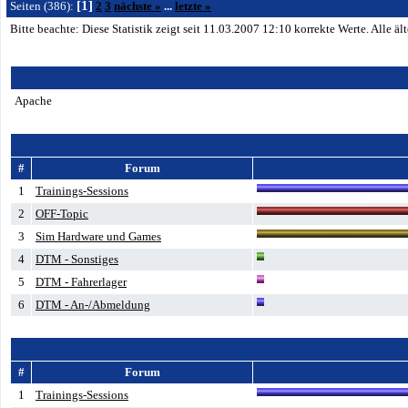
[1]
Seiten (386):
2
3
nächste »
...
letzte »
Bitte beachte: Diese Statistik zeigt seit 11.03.2007
12:10
korrekte Werte. Alle ä
Apache
#
Forum
1
Trainings-Sessions
2
OFF-Topic
3
Sim Hardware und Games
4
DTM - Sonstiges
5
DTM - Fahrerlager
6
DTM - An-/Abmeldung
#
Forum
1
Trainings-Sessions