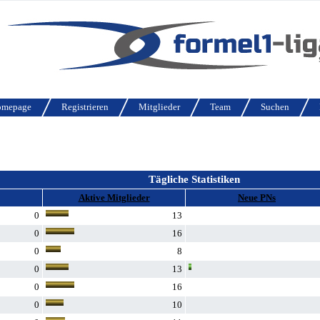
omepage
Registrieren
Mitglieder
Team
Suchen
Tägliche Statistiken
Aktive Mitglieder
Neue PNs
0
13
0
16
0
8
0
13
0
16
0
10