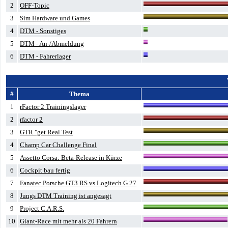
2
OFF-Topic
3
Sim Hardware und Games
4
DTM - Sonstiges
5
DTM - An-/Abmeldung
6
DTM - Fahrerlager
#
Thema
1
rFactor 2 Trainingslager
2
rfactor 2
3
GTR "get Real Test
4
Champ Car Challenge Final
5
Assetto Corsa: Beta-Release in Kürze
6
Cockpit bau fertig
7
Fanatec Porsche GT3 RS vs.Logitech G 27
8
Jungs DTM Training ist angesagt
9
Project C.A.R.S.
10
Giant-Race mit mehr als 20 Fahrern