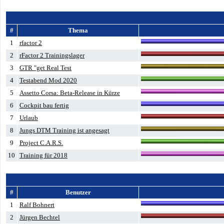
#
Thema
1
rfactor 2
2
rFactor 2 Trainingslager
3
GTR "get Real Test
4
Testabend Mod 2020
5
Assetto Corsa: Beta-Release in Kürze
6
Cockpit bau fertig
7
Urlaub
8
Jungs DTM Training ist angesagt
9
Project C.A.R.S.
10
Training für 2018
#
Benutzer
1
Ralf Bohnert
2
Jürgen Bechtel