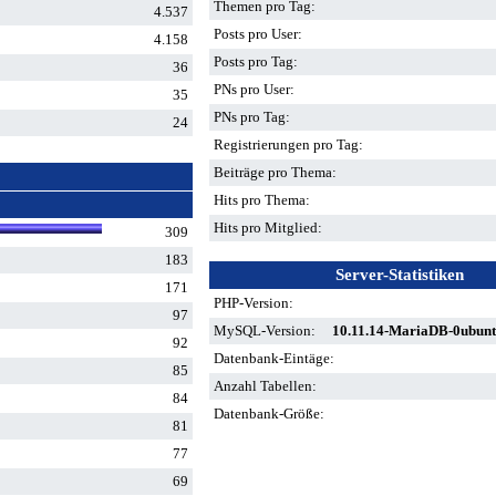
Themen pro Tag:
4.537
Posts pro User:
4.158
Posts pro Tag:
36
PNs pro User:
35
PNs pro Tag:
24
Registrierungen pro Tag:
Beiträge pro Thema:
Hits pro Thema:
Hits pro Mitglied:
309
183
Server-Statistiken
171
PHP-Version:
97
MySQL-Version:
10.11.14-MariaDB-0ubuntu
92
Datenbank-Eintäge:
85
Anzahl Tabellen:
84
Datenbank-Größe:
81
77
69