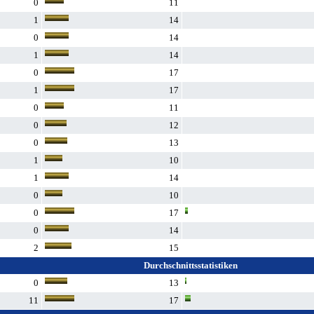
0
11
1
14
0
14
1
14
0
17
1
17
0
11
0
12
0
13
1
10
1
14
0
10
0
17
0
14
2
15
Durchschnittsstatistiken
0
13
11
17