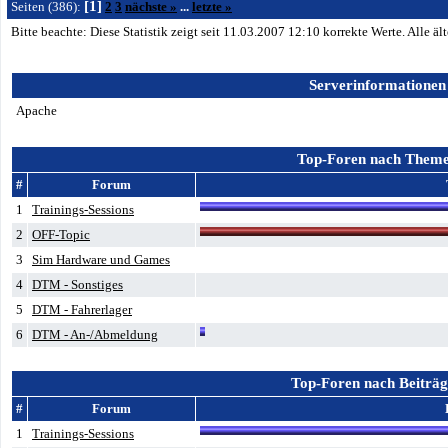
[1]
Seiten (386):
2
3
nächste »
...
letzte »
Bitte beachte: Diese Statistik zeigt seit 11.03.2007
12:10
korrekte Werte. Alle ä
Serverinformationen
Apache
Top-Foren nach Them
#
Forum
1
Trainings-Sessions
2
OFF-Topic
3
Sim Hardware und Games
4
DTM - Sonstiges
5
DTM - Fahrerlager
6
DTM - An-/Abmeldung
Top-Foren nach Beiträ
#
Forum
1
Trainings-Sessions