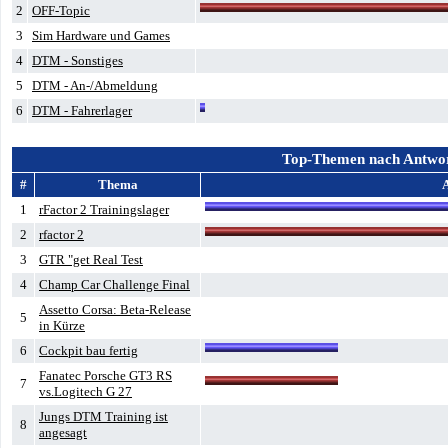
2
OFF-Topic
3
Sim Hardware und Games
4
DTM - Sonstiges
5
DTM - An-/Abmeldung
6
DTM - Fahrerlager
Top-Themen nach Antwo
#
Thema
1
rFactor 2 Trainingslager
2
rfactor 2
3
GTR "get Real Test
4
Champ Car Challenge Final
Assetto Corsa: Beta-Release
5
in Kürze
6
Cockpit bau fertig
Fanatec Porsche GT3 RS
7
vs.Logitech G 27
Jungs DTM Training ist
8
angesagt