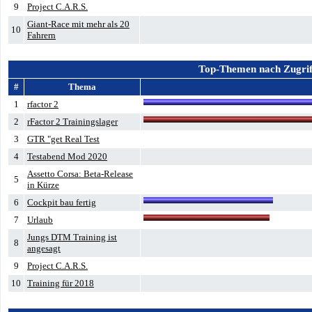
9
Project C.A.R.S.
Giant-Race mit mehr als 20
10
Fahrern
Top-Themen nach Zugrif
#
Thema
1
rfactor 2
2
rFactor 2 Trainingslager
3
GTR "get Real Test
4
Testabend Mod 2020
Assetto Corsa: Beta-Release
5
in Kürze
6
Cockpit bau fertig
7
Urlaub
Jungs DTM Training ist
8
angesagt
9
Project C.A.R.S.
10
Training für 2018