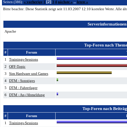
[2]
Seiten (386):
« vorherige
1
3
4
nächste »
...
letzte »
Bitte beachte: Diese Statistik zeigt seit 11.03.2007
12:10
korrekte Werte. Alle ä
Serverinformationen
Apache
Top-Foren nach Them
#
Forum
1
Trainings-Sessions
2
OFF-Topic
3
Sim Hardware und Games
4
DTM - Sonstiges
5
DTM - Fahrerlager
6
DTM - An-/Abmeldung
Top-Foren nach Beiträ
#
Forum
1
Trainings-Sessions