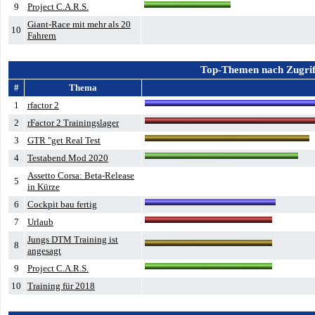
9
Project C.A.R.S.
Giant-Race mit mehr als 20
10
Fahrern
Top-Themen nach Zugrif
#
Thema
1
rfactor 2
2
rFactor 2 Trainingslager
3
GTR "get Real Test
4
Testabend Mod 2020
Assetto Corsa: Beta-Release
5
in Kürze
6
Cockpit bau fertig
7
Urlaub
Jungs DTM Training ist
8
angesagt
9
Project C.A.R.S.
10
Training für 2018