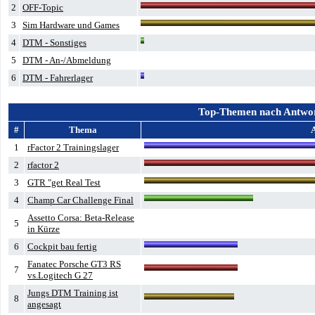
2
OFF-Topic
3
Sim Hardware und Games
4
DTM - Sonstiges
5
DTM - An-/Abmeldung
6
DTM - Fahrerlager
Top-Themen nach Antwo
#
Thema
1
rFactor 2 Trainingslager
2
rfactor 2
3
GTR "get Real Test
4
Champ Car Challenge Final
Assetto Corsa: Beta-Release
5
in Kürze
6
Cockpit bau fertig
Fanatec Porsche GT3 RS
7
vs.Logitech G 27
Jungs DTM Training ist
8
angesagt