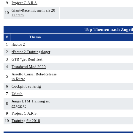
9
Project C.A.R.S.
Giant-Race mit mehr als 20
10
Fahrern
Top-Themen nach Zugrif
#
Thema
1
rfactor 2
2
rFactor 2 Trainingslager
3
GTR "get Real Test
4
Testabend Mod 2020
Assetto Corsa: Beta-Release
5
in Kürze
6
Cockpit bau fertig
7
Urlaub
Jungs DTM Training ist
8
angesagt
9
Project C.A.R.S.
10
Training für 2018