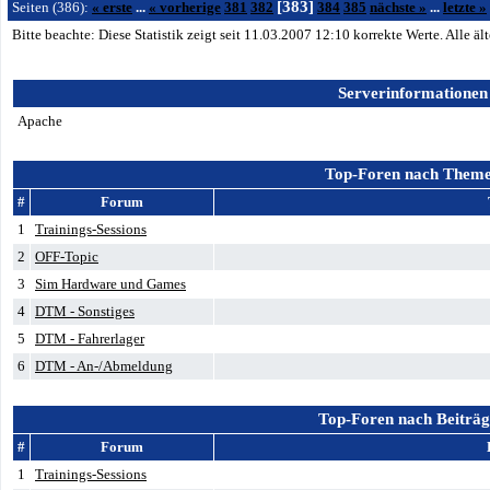
[383]
Seiten (386):
« erste
...
« vorherige
381
382
384
385
nächste »
...
letzte »
Bitte beachte: Diese Statistik zeigt seit 11.03.2007
12:10
korrekte Werte. Alle ä
Serverinformationen
Apache
Top-Foren nach Them
#
Forum
1
Trainings-Sessions
2
OFF-Topic
3
Sim Hardware und Games
4
DTM - Sonstiges
5
DTM - Fahrerlager
6
DTM - An-/Abmeldung
Top-Foren nach Beiträ
#
Forum
1
Trainings-Sessions