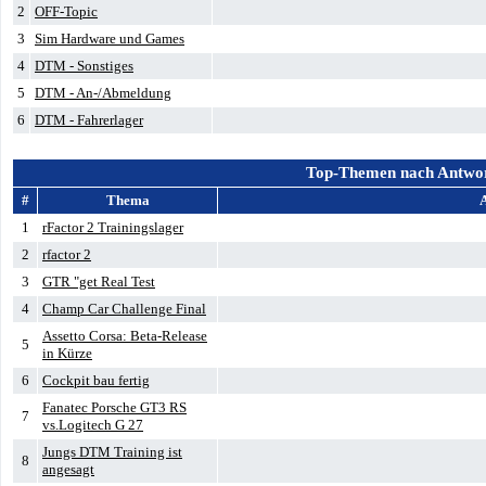
2
OFF-Topic
3
Sim Hardware und Games
4
DTM - Sonstiges
5
DTM - An-/Abmeldung
6
DTM - Fahrerlager
Top-Themen nach Antwo
#
Thema
1
rFactor 2 Trainingslager
2
rfactor 2
3
GTR "get Real Test
4
Champ Car Challenge Final
Assetto Corsa: Beta-Release
5
in Kürze
6
Cockpit bau fertig
Fanatec Porsche GT3 RS
7
vs.Logitech G 27
Jungs DTM Training ist
8
angesagt