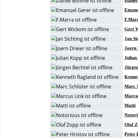
Danie
Emanu
F.Mar
Gert 
Jan Si
Joern 
Julian
Jürgen
Kenne
Marc S
Marcu
Matti
Notori
Olaf 
Peter 