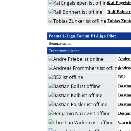
Kai Engelsi
Ralf Bohner
Tobias Zunk
Formel1-Liga Forum F1-Liga Pilot
Benutzername
Gruppenmitglieder
Andre 
Andre
B52
Bastia
Bastia
Bastia
Benja
Chris