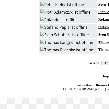
Peter 
Piotr
Rolan
Stefan
Sven S
Thoma
Thoma
Gehe zu:
Imp
Forensoftware:
Burning 
DB: 24.293s | DB-Abfragen: 13 | 