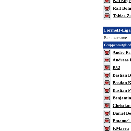
Kai Enge
Ralf Boh
Tobias Z
Formel1-Liga
Benutzername
Gruppenmitglied
Andre Pr
Andreas
B52
Bastian B
Bastian 
Bastian P
Benjamin
Christia
Daniel B
Emanuel 
F.Marra