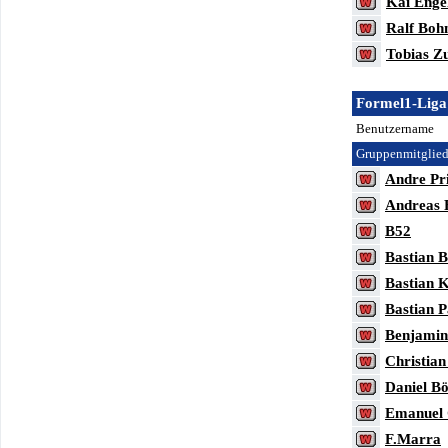
Kai Enge
Ralf Boh
Tobias Z
Formel1-Liga
Benutzername
Gruppenmitglied
Andre Pr
Andreas
B52
Bastian B
Bastian 
Bastian P
Benjamin
Christia
Daniel B
Emanuel 
F.Marra